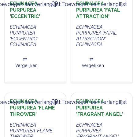
oevoegen aan verlanglijst
ECHINACEA
Toevoegen aan verlanglijst
ECHINACEA
PURPUREA
PURPUREA 'FATAL
'ECCENTRIC'
ATTRACTION'
ECHINACEA
ECHINACEA
PURPUREA
PURPUREA 'FATAL
'ECCENTRIC'
ATTRACTION'
ECHINACEA
ECHINACEA
Vergelijken
Vergelijken
oevoegen aan verlanglijst
ECHINACEA
Toevoegen aan verlanglijst
ECHINACEA
PURPUREA 'FLAME
PURPUREA
THROWER'
'FRAGRANT ANGEL'
ECHINACEA
ECHINACEA
PURPUREA 'FLAME
PURPUREA
THROWER'
'FRAGRANT ANGEL'