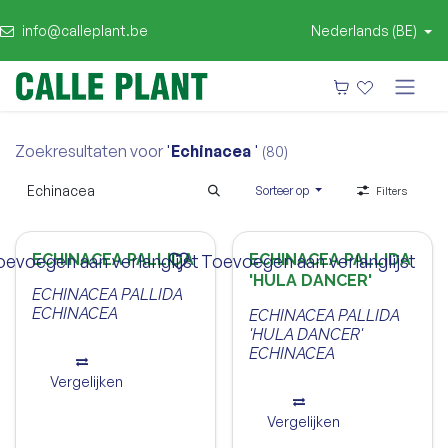
info@calleplant.be
Nederlands (BE)
Zoekresultaten voor
'
Echinacea
'
(80)
Sorteer op
Filters
oevoegen aan verlanglijst
ECHINACEA PALLIDA
Toevoegen aan verlanglijst
ECHINACEA PALLIDA
'HULA DANCER'
ECHINACEA PALLIDA
ECHINACEA
ECHINACEA PALLIDA
'HULA DANCER'
ECHINACEA
Vergelijken
Vergelijken