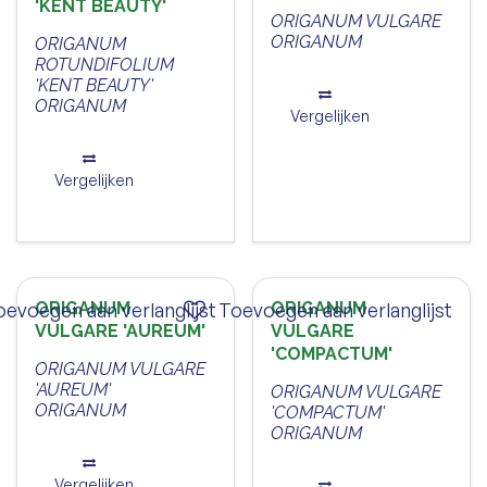
'KENT BEAUTY'
ORIGANUM VULGARE
ORIGANUM
ORIGANUM
ROTUNDIFOLIUM
'KENT BEAUTY'
ORIGANUM
Vergelijken
Vergelijken
oevoegen aan verlanglijst
ORIGANUM
Toevoegen aan verlanglijst
ORIGANUM
VULGARE 'AUREUM'
VULGARE
'COMPACTUM'
ORIGANUM VULGARE
'AUREUM'
ORIGANUM VULGARE
ORIGANUM
'COMPACTUM'
ORIGANUM
Vergelijken