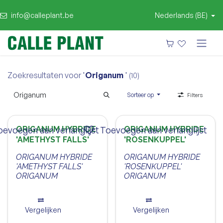
info@calleplant.be
Nederlands (BE)
Zoekresultaten voor
'
Origanum
'
(10)
Sorteer op
Filters
oevoegen aan verlanglijst
ORIGANUM HYBRIDE
Toevoegen aan verlanglijst
ORIGANUM HYBRIDE
'AMETHYST FALLS'
'ROSENKUPPEL'
ORIGANUM HYBRIDE
ORIGANUM HYBRIDE
'AMETHYST FALLS'
'ROSENKUPPEL'
ORIGANUM
ORIGANUM
Vergelijken
Vergelijken